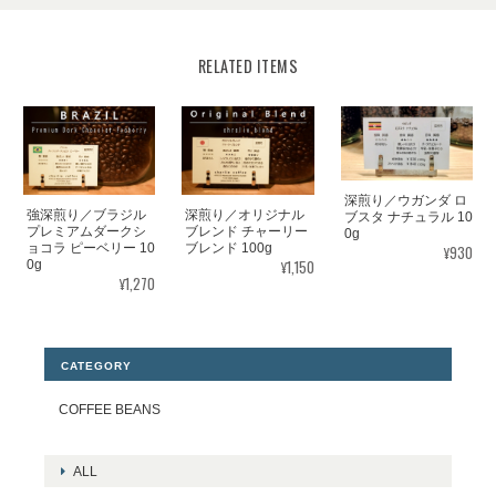
RELATED ITEMS
深煎り／ウガンダ ロ
強深煎り／ブラジル
深煎り／オリジナル
ブスタ ナチュラル 10
プレミアムダークシ
ブレンド チャーリー
0g
ョコラ ピーベリー 10
ブレンド 100g
¥930
¥1,150
0g
¥1,270
CATEGORY
COFFEE BEANS
ALL