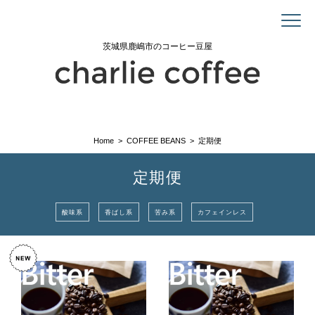
茨城県鹿嶋市のコーヒー豆屋
Home
COFFEE BEANS
定期便
定期便
酸味系
香ばし系
苦み系
カフェインレス