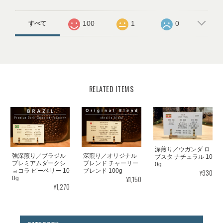
100
1
0
すべて
RELATED ITEMS
深煎り／ウガンダ ロ
強深煎り／ブラジル
深煎り／オリジナル
ブスタ ナチュラル 10
プレミアムダークシ
ブレンド チャーリー
0g
ョコラ ピーベリー 10
ブレンド 100g
¥930
¥1,150
0g
¥1,270