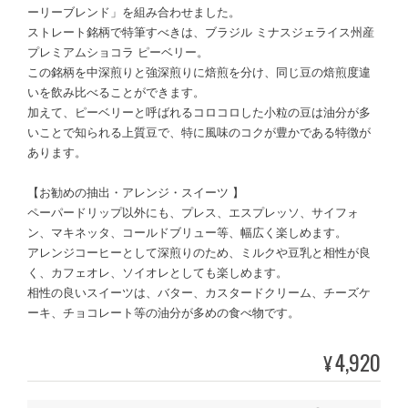
ーリーブレンド」を組み合わせました。
ストレート銘柄で特筆すべきは、ブラジル ミナスジェライス州産
プレミアムショコラ ピーベリー。
この銘柄を中深煎りと強深煎りに焙煎を分け、同じ豆の焙煎度違
いを飲み比べることができます。
加えて、ピーベリーと呼ばれるコロコロした小粒の豆は油分が多
いことで知られる上質豆で、特に風味のコクが豊かである特徴が
あります。
【お勧めの抽出・アレンジ・スイーツ 】
ペーパードリップ以外にも、プレス、エスプレッソ、サイフォ
ン、マキネッタ、コールドブリュー等、幅広く楽しめます。
アレンジコーヒーとして深煎りのため、ミルクや豆乳と相性が良
く、カフェオレ、ソイオレとしても楽しめます。
相性の良いスイーツは、バター、カスタードクリーム、チーズケ
ーキ、チョコレート等の油分が多めの食べ物です。
4,920
¥