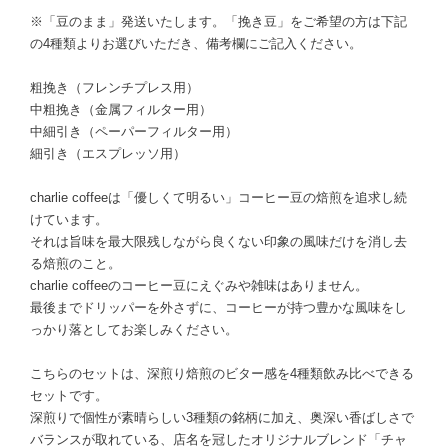
※「豆のまま」発送いたします。「挽き豆」をご希望の方は下記
の4種類よりお選びいただき、備考欄にご記入ください。
粗挽き（フレンチプレス用）
中粗挽き（金属フィルター用）
中細引き（ペーパーフィルター用）
細引き（エスプレッソ用）
charlie coffeeは「優しくて明るい」コーヒー豆の焙煎を追求し続
けています。
それは旨味を最大限残しながら良くない印象の風味だけを消し去
る焙煎のこと。
charlie coffeeのコーヒー豆にえぐみや雑味はありません。
最後までドリッパーを外さずに、コーヒーが持つ豊かな風味をし
っかり落としてお楽しみください。
こちらのセットは、深煎り焙煎のビター感を4種類飲み比べできる
セットです。
深煎りで個性が素晴らしい3種類の銘柄に加え、奥深い香ばしさで
バランスが取れている、店名を冠したオリジナルブレンド「チャ