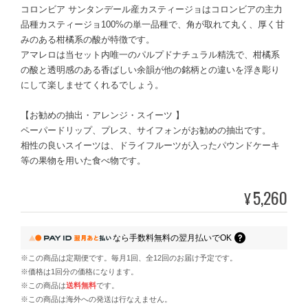
コロンビア サンタンデール産カスティージョはコロンビアの主力
品種カスティージョ100%の単一品種で、角が取れて丸く、厚く甘
みのある柑橘系の酸が特徴です。
アマレロは当セット内唯一のパルプドナチュラル精洗で、柑橘系
の酸と透明感のある香ばしい余韻が他の銘柄との違いを浮き彫り
にして楽しませてくれるでしょう。
【お勧めの抽出・アレンジ・スイーツ 】
ペーパードリップ、プレス、サイフォンがお勧めの抽出です。
相性の良いスイーツは、ドライフルーツが入ったパウンドケーキ
等の果物を用いた食べ物です。
5,260
¥
なら
手数料無料の
翌月払いでOK
※この商品は定期便です。毎月1回、全12回のお届け予定です。
※価格は1回分の価格になります。
※この商品は
送料無料
です。
※この商品は海外への発送は行なえません。