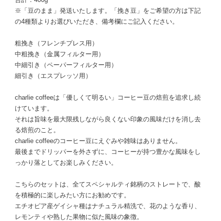
※「豆のまま」発送いたします。「挽き豆」をご希望の方は下記
の4種類よりお選びいただき、備考欄にご記入ください。
粗挽き（フレンチプレス用）
中粗挽き（金属フィルター用）
中細引き（ペーパーフィルター用）
細引き（エスプレッソ用）
charlie coffeeは「優しくて明るい」コーヒー豆の焙煎を追求し続
けています。
それは旨味を最大限残しながら良くない印象の風味だけを消し去
る焙煎のこと。
charlie coffeeのコーヒー豆にえぐみや雑味はありません。
最後までドリッパーを外さずに、コーヒーが持つ豊かな風味をし
っかり落としてお楽しみください。
こちらのセットは、全てスペシャルティ銘柄のストレートで、酸
を積極的に楽しみたい方にお勧めです。
エチオピア産ゲイシャ種はナチュラル精洗で、花のような香り、
レモンティや熟した果物に似た風味の象徴。