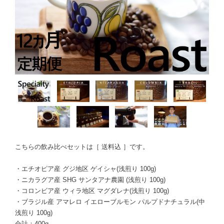
こちらの飲み比べセットは［ 送料込 ］です。
・エチオピア産 グジ地区 ゲイシャ(浅煎り 100g)
・ニカラグア産 SHG サンタアナ農園 (浅煎り 100g)
・コロンビア産 ウィラ地区 マグダレナ(浅煎り 100g)
・ブラジル産 アマレロ イエローブルモン パルプドナチュラル(中
浅煎り 100g)
合計：400g