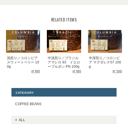
RELATED ITEMS
浅煎り／コロンビア
中浅煎り／ブラジル
中深煎り／コロンビ
スウィートベリー 10
アマレロ 93 イエロ
ア マグダレナ07 100
0g
ーブルボン PN 100g
g
¥1,180
¥1,180
¥1,300
CATEGORY
COFFEE BEANS
ALL