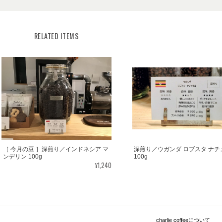
RELATED ITEMS
［ 今月の豆 ］深煎り／インドネシア マ
深煎り／ウガンダ ロブスタ ナチ
ンデリン 100g
100g
¥1,240
charlie coffeeについて