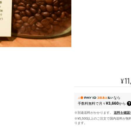
11
¥
なら
¥3,660
手数料無料で
月々
から
※別途送料がかかります。
送料を確認
※¥5,500以上のご注文で国内送料が無
ります。