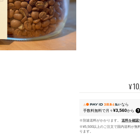
10
¥
なら
¥3,560
手数料無料で
月々
から
※別途送料がかかります。
送料を確認
※¥5,500以上のご注文で国内送料が無
ります。