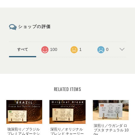
ショップの評価
100
1
0
すべて
RELATED ITEMS
深煎り／ウガンダ ロ
強深煎り／ブラジル
深煎り／オリジナル
ブスタ ナチュラル 10
プレミアムダークシ
ブレンド チャーリー
0g