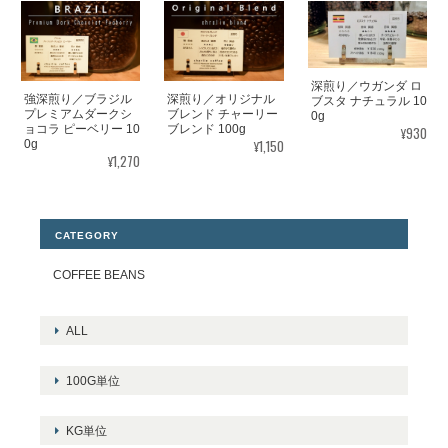
深煎り／ウガンダ ロ
強深煎り／ブラジル
深煎り／オリジナル
ブスタ ナチュラル 10
プレミアムダークシ
ブレンド チャーリー
0g
ョコラ ピーベリー 10
ブレンド 100g
¥930
¥1,150
0g
¥1,270
CATEGORY
COFFEE BEANS
ALL
100G単位
KG単位