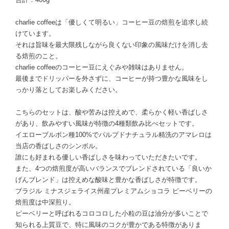
charlie coffeeは「優しくて明るい」コーヒー豆の焙煎を追求し続
けています。
それは旨味を最大限残しながら良くない印象の風味だけを消し去
る焙煎のこと。
charlie coffeeのコーヒー豆にえぐみや雑味はありません。
最後までドリッパーを外さずに、コーヒーが持つ豊かな風味をし
っかり落としてお楽しみください。
こちらのセットは、酸や苦みは控えめで、柔らかく軽い香ばしさ
があり、飲みやすい風味が特徴の4種類飲み比べセットです。
イエローブルボン種100%でパルプドナチュラル精洗のアマレロは
当店の香ばしさのシンボル。
誰にも好まれる優しい香ばしさを味わっていただきたいです。
また、4つの焙煎度が高いバランスでブレンドされている「良いか
げんブレンド」は控えめな酸味と豊かな香ばしさが特徴です。
ブラジル ミナスジェライス州産プレミアムショコラ ピーベリーの
焙煎度は中深煎り。
ピーベリーと呼ばれるコロコロした小粒の豆は油分が多いことで
知られる上質豆で、特に風味のコクが豊かである特徴がありま