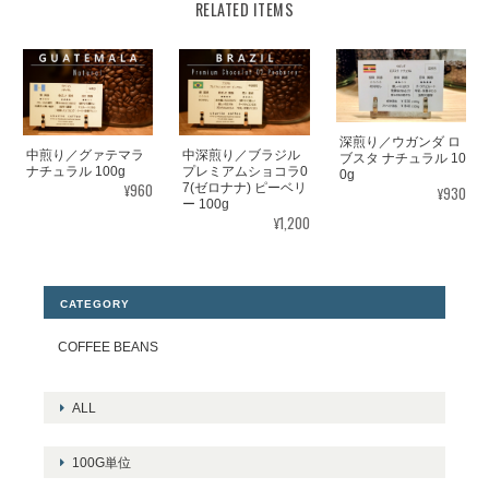
RELATED ITEMS
深煎り／ウガンダ ロ
中煎り／グァテマラ
中深煎り／ブラジル
ブスタ ナチュラル 10
ナチュラル 100g
プレミアムショコラ0
0g
¥960
7(ゼロナナ) ピーベリ
¥930
ー 100g
¥1,200
CATEGORY
COFFEE BEANS
ALL
100G単位