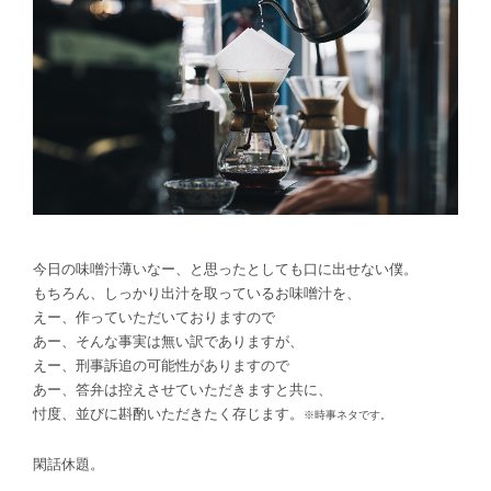
今日の味噌汁薄いなー、と思ったとしても口に出せない僕。
もちろん、しっかり出汁を取っているお味噌汁を、
えー、作っていただいておりますので
あー、そんな事実は無い訳でありますが、
えー、刑事訴追の可能性がありますので
あー、答弁は控えさせていただきますと共に、
忖度、並びに斟酌いただきたく存じます。
※時事ネタです。
閑話休題。