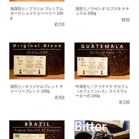
強深煎り／ブラジル プレミアム
深煎り／ウガンダ ロブスタ ナチ
ダークショコラ ピーベリー 100
ュラル 100g
g
¥930
¥1,270
深煎り／オリジナルブレンド チ
中深煎り／グァテマラ デカフェ
ャーリーブレンド 100g
（カフェインレス）スイスウォ
ーター式 100g
¥1,150
¥1,230