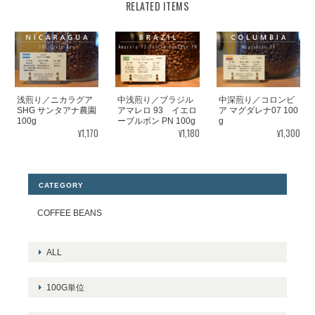
RELATED ITEMS
浅煎り／ニカラグア
中浅煎り／ブラジル
中深煎り／コロンビ
SHG サンタアナ農園
アマレロ 93 イエロ
ア マグダレナ07 100
100g
ーブルボン PN 100g
g
¥1,170
¥1,180
¥1,300
CATEGORY
COFFEE BEANS
ALL
100G単位