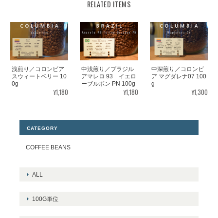
RELATED ITEMS
浅煎り／コロンビア
中浅煎り／ブラジル
中深煎り／コロンビ
スウィートベリー 10
アマレロ 93 イエロ
ア マグダレナ07 100
0g
ーブルボン PN 100g
g
¥1,180
¥1,180
¥1,300
CATEGORY
COFFEE BEANS
ALL
100G単位