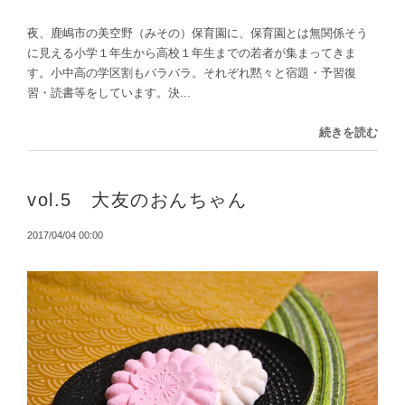
夜、鹿嶋市の美空野（みその）保育園に、保育園とは無関係そう
に見える小学１年生から高校１年生までの若者が集まってきま
す。小中高の学区割もバラバラ。それぞれ黙々と宿題・予習復
習・読書等をしています。決...
続きを読む
vol.5 大友のおんちゃん
2017/04/04 00:00