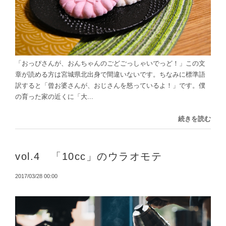
「おっぴさんが、おんちゃんのごどごっしゃいでっど！」この文
章が読める方は宮城県北出身で間違いないです。ちなみに標準語
訳すると「曾お婆さんが、おじさんを怒っているよ！」です。僕
の育った家の近くに「大...
続きを読む
vol.4 「10cc」のウラオモテ
2017/03/28 00:00